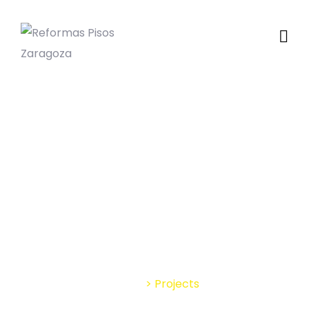
Suspendisse nec
lorem
Home
>
Projects