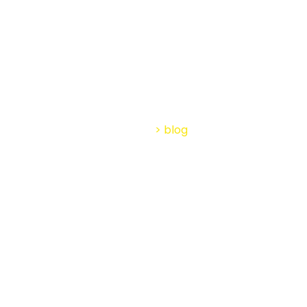
Mejorar Viviendas en
Entornos Naturales
Home
>
blog