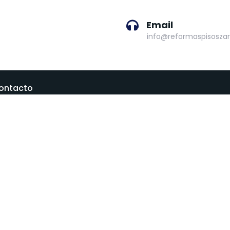
Email
info@reformaspisoszar
ontacto
arquitectónica: 