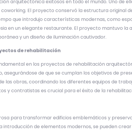
ión arquitectónica exitosos en todo el mundo. Uno de ell
 coworking. El proyecto conservó la estructura original de
l tiempo que introdujo características modernas, como esp
esia en un elegante restaurante. El proyecto mantuvo la ar
ránea y un diseño de iluminación cautivador.
oyectos de rehabilitación
damental en los proyectos de rehabilitación arquitectón
cto, asegurándose de que se cumplan los objetivos de pres
de las obras, coordinando los diferentes equipos de trabaj
s y contratistas es crucial para el éxito de la rehabilitac
rosa para transformar edificios emblemáticos y preservar 
 la introducción de elementos modernos, se pueden crear