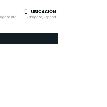
UBICACIÓN
agoza.org
Zaragoza, España
Estrategias para