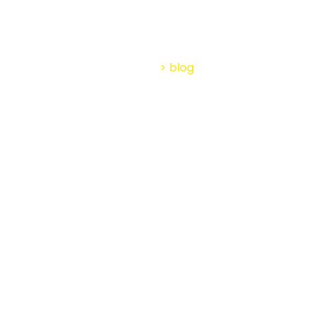
ar edificios em
Home
>
blog